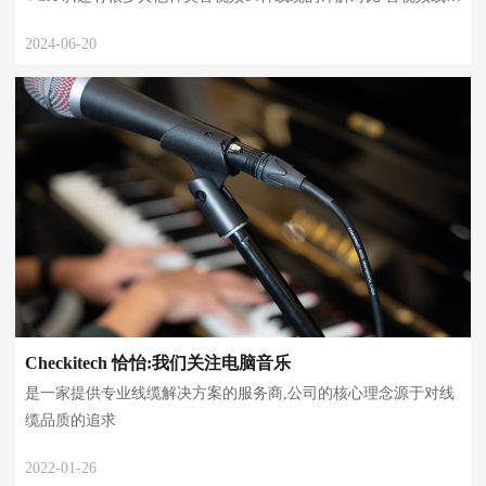
除了我们熟知的HDMI、VGA等,还有很多其他种类音视频14种线
2024-06-20
缆的详解对比 音视频线缆除了我们熟知...
Checkitech 恰怡:我们关注电脑音乐
是一家提供专业线缆解决方案的服务商,公司的核心理念源于对线
缆品质的追求
2022-01-26